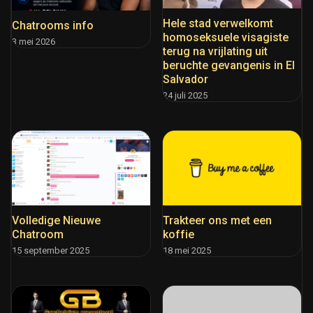
Hele stad verwelkomt
Chatrooms info
homoseksuele visagiste
3 mei 2026
terug na vrijlating uit
beruchte gevangenis in El
Salvador
24 juli 2025
Volledige Nieuwe
Trakteer ons met een
Chatroom
koffie
15 september 2025
18 mei 2025