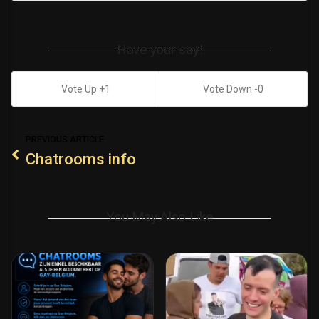
Have your say!
1
0
PREVIOUS ARTICLE
Chatrooms info
You May Also Like