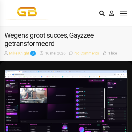
Wegens groot succes, Gayzzee
getransformeerd
Mike Knight
16 mei 2026
No Comments
1 like