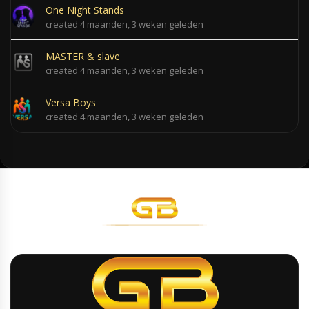
One Night Stands
created 4 maanden, 3 weken geleden
MASTER & slave
created 4 maanden, 3 weken geleden
Versa Boys
created 4 maanden, 3 weken geleden