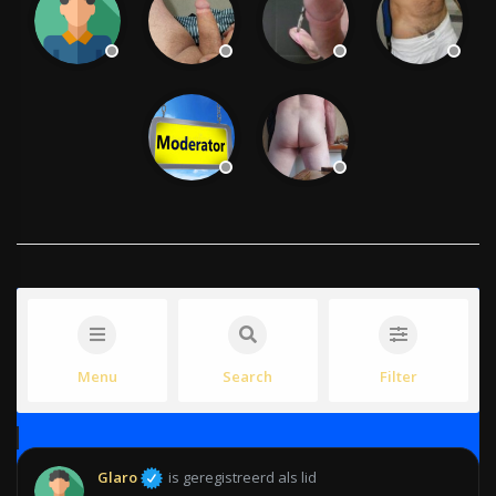
Menu
Search
Filter
Glaro
is geregistreerd als lid