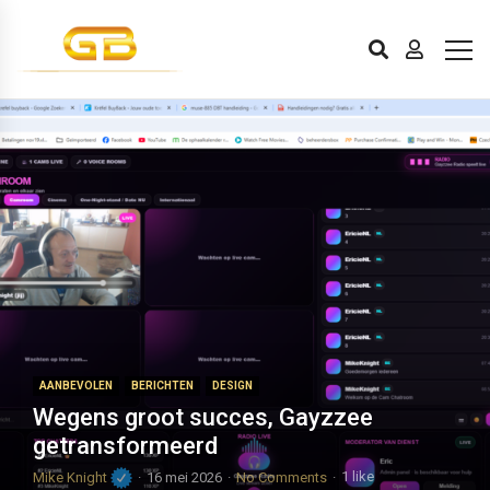
AANBEVOLEN
BERICHTEN
DESIGN
Wegens groot succes, Gayzzee
getransformeerd
Mike Knight
16 mei 2026
No Comments
1 like